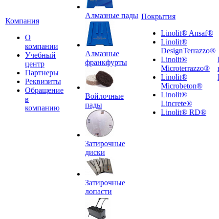
Алмазные пады
Покрытия
Компания
Linolit® Ansaf®
О
Linolit®
компании
DesignTerrazzo®
Алмазные
Учебный
Linolit®
франкфурты
центр
Microterrazzo®
Партнеры
Linolit®
Реквизиты
Microbeton®
Обращение
Linolit®
Войлочные
в
Lincrete®
пады
компанию
Linolit® RD®
Затирочные
диски
Затирочные
лопасти