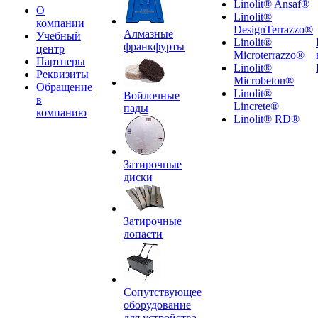
Linolit® Ansaf®
О
Linolit®
компании
DesignTerrazzo®
Алмазные
Учебный
Linolit®
франкфурты
центр
Microterrazzo®
Партнеры
Linolit®
Реквизиты
Microbeton®
Обращение
Linolit®
Войлочные
в
Lincrete®
пады
компанию
Linolit® RD®
Затирочные
диски
Затирочные
лопасти
Сопутствующее
оборудование
для устройства