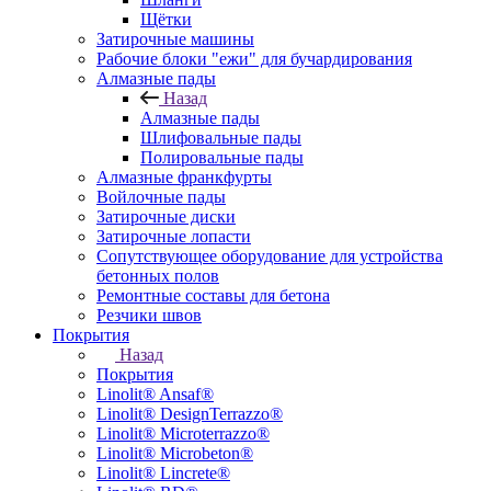
Щётки
Затирочные машины
Рабочие блоки "ежи" для бучардирования
Алмазные пады
Назад
Алмазные пады
Шлифовальные пады
Полировальные пады
Алмазные франкфурты
Войлочные пады
Затирочные диски
Затирочные лопасти
Сопутствующее оборудование для устройства
бетонных полов
Ремонтные составы для бетона
Резчики швов
Покрытия
Назад
Покрытия
Linolit® Ansaf®
Linolit® DesignTerrazzo®
Linolit® Microterrazzo®
Linolit® Microbeton®
Linolit® Lincrete®