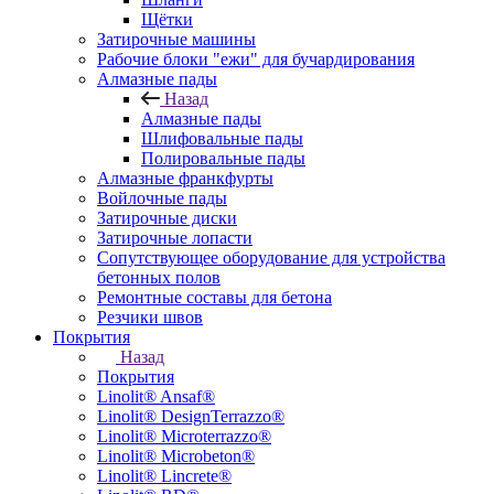
Щётки
Затирочные машины
Рабочие блоки "ежи" для бучардирования
Алмазные пады
Назад
Алмазные пады
Шлифовальные пады
Полировальные пады
Алмазные франкфурты
Войлочные пады
Затирочные диски
Затирочные лопасти
Сопутствующее оборудование для устройства
бетонных полов
Ремонтные составы для бетона
Резчики швов
Покрытия
Назад
Покрытия
Linolit® Ansaf®
Linolit® DesignTerrazzo®
Linolit® Microterrazzo®
Linolit® Microbeton®
Linolit® Lincrete®