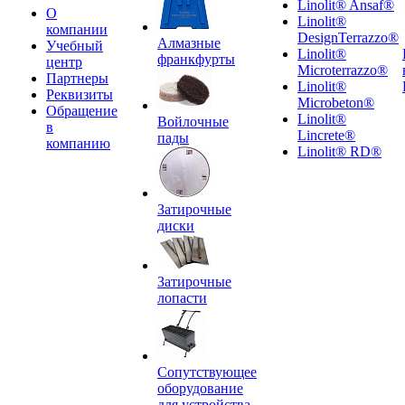
Linolit® Ansaf®
О
Linolit®
компании
DesignTerrazzo®
Алмазные
Учебный
Linolit®
франкфурты
центр
Microterrazzo®
Партнеры
Linolit®
Реквизиты
Microbeton®
Обращение
Linolit®
Войлочные
в
Lincrete®
пады
компанию
Linolit® RD®
Затирочные
диски
Затирочные
лопасти
Сопутствующее
оборудование
для устройства