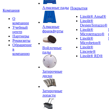
Алмазные пады
Покрытия
Компания
Linolit® Ansaf®
О
Linolit®
компании
DesignTerrazzo®
Алмазные
Учебный
Linolit®
франкфурты
центр
Microterrazzo®
Партнеры
Linolit®
Реквизиты
Microbeton®
Обращение
Linolit®
Войлочные
в
Lincrete®
пады
компанию
Linolit® RD®
Затирочные
диски
Затирочные
лопасти