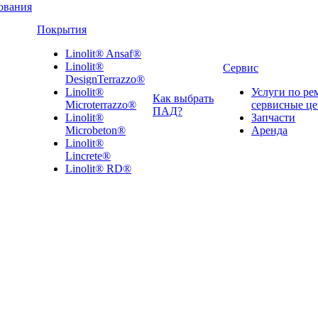
ования
Покрытия
Linolit® Ansaf®
Linolit®
Сервис
DesignTerrazzo®
Linolit®
Услуги по ре
Как выбрать
Microterrazzo®
сервисные ц
ПАД?
Linolit®
Запчасти
Microbeton®
Аренда
Linolit®
Lincrete®
Linolit® RD®