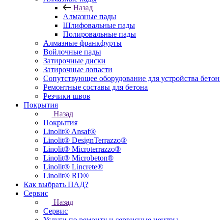
Назад
Алмазные пады
Шлифовальные пады
Полировальные пады
Алмазные франкфурты
Войлочные пады
Затирочные диски
Затирочные лопасти
Сопутствующее оборудование для устройства бето
Ремонтные составы для бетона
Резчики швов
Покрытия
Назад
Покрытия
Linolit® Ansaf®
Linolit® DesignTerrazzo®
Linolit® Microterrazzo®
Linolit® Microbeton®
Linolit® Lincrete®
Linolit® RD®
Как выбрать ПАД?
Сервис
Назад
Сервис
Услуги по ремонту и сервисные центры