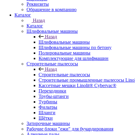
Реквизиты
Обращение в компанию
Каталог
Назад
Каталог
Шлифовальные машины
Назад
Шлифовальные машины
Шлифовальные машины по бетону
Полировальные машины
Комплектующие для шлифмашин
Строительные пылесосы
Назад
Строительные пылесосы
Строительные промышленные пылесосы Linolit
Кассетные мешки Linolit® Cybervac®
Переходники
Трубы-штанги
Турбины
Фильтры
Шланги
Щётки
Затирочные машины
Рабочие блоки "ежи" для бучардирования
Алмазные пады