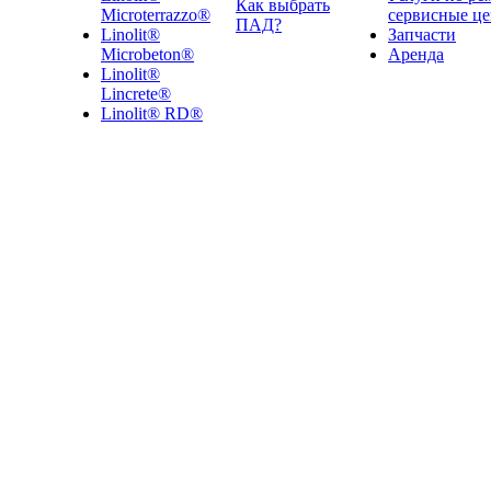
Как выбрать
Microterrazzo®
сервисные ц
ПАД?
Linolit®
Запчасти
Microbeton®
Аренда
Linolit®
Lincrete®
Linolit® RD®