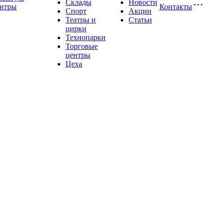
Склады
Новости
ентры
Контакты
Спорт
Акции
Театры и
Статьи
цирки
Технопарки
Торговые
центры
Цеха