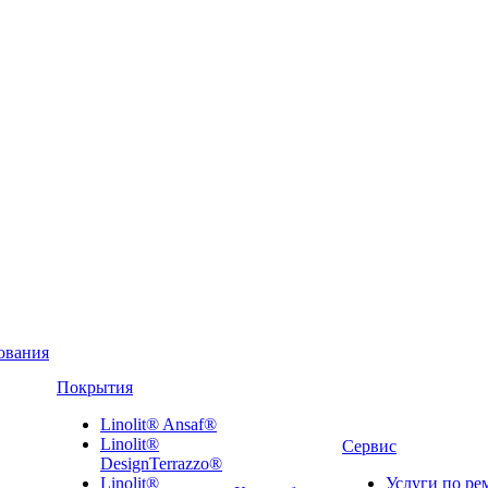
ования
Покрытия
Linolit® Ansaf®
Linolit®
Сервис
DesignTerrazzo®
Linolit®
Услуги по ре