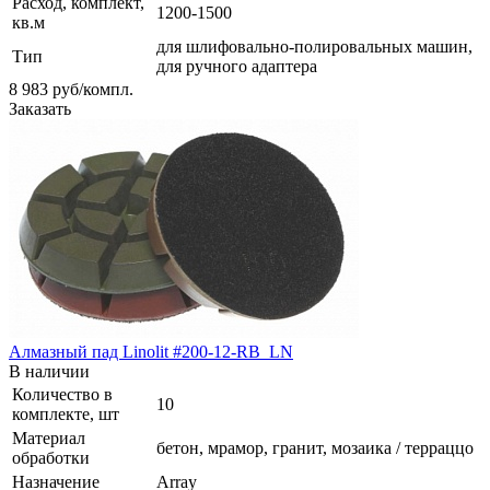
Расход, комплект,
1200-1500
кв.м
для шлифовально-полировальных машин,
Тип
для ручного адаптера
8 983
руб
/компл.
Заказать
Алмазный пад Linolit #200-12-RB_LN
В наличии
Количество в
10
комплекте, шт
Материал
бетон, мрамор, гранит, мозаика / терраццо
обработки
Назначение
Array