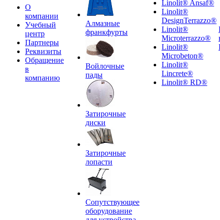
Linolit® Ansaf®
О
Linolit®
компании
DesignTerrazzo®
Алмазные
Учебный
Linolit®
франкфурты
центр
Microterrazzo®
Партнеры
Linolit®
Реквизиты
Microbeton®
Обращение
Linolit®
Войлочные
в
Lincrete®
пады
компанию
Linolit® RD®
Затирочные
диски
Затирочные
лопасти
Сопутствующее
оборудование
для устройства