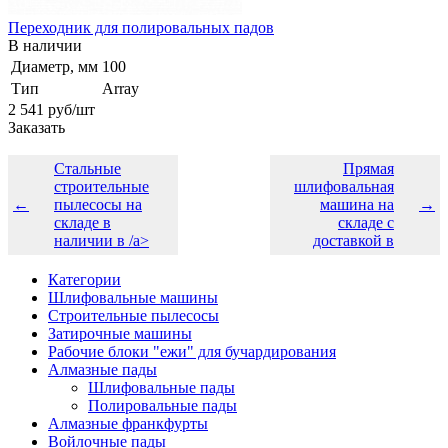
Переходник для полировальных падов
В наличии
Диаметр, мм
100
Тип
Array
2 541
руб
/шт
Заказать
Стальные
Прямая
строительные
шлифовальная
←
пылесосы на
машина на
→
складе в
складе с
наличии в /a>
доставкой в
Категории
Шлифовальные машины
Строительные пылесосы
Затирочные машины
Рабочие блоки "ежи" для бучардирования
Алмазные пады
Шлифовальные пады
Полировальные пады
Алмазные франкфурты
Войлочные пады