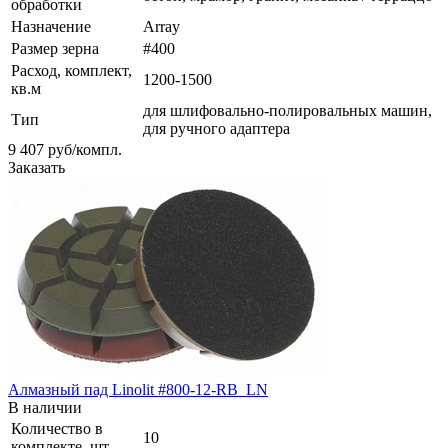
обработки
Назначение
Array
Размер зерна
#400
Расход, комплект,
1200-1500
кв.м
для шлифовально-полировальных машин,
Тип
для ручного адаптера
9 407
руб
/компл.
Заказать
Алмазный пад Linolit #800-12-RB_LN
В наличии
Количество в
10
комплекте, шт