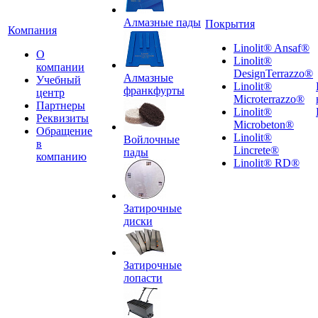
Алмазные пады
Покрытия
Компания
Linolit® Ansaf®
О
Linolit®
компании
DesignTerrazzo®
Алмазные
Учебный
Linolit®
франкфурты
центр
Microterrazzo®
Партнеры
Linolit®
Реквизиты
Microbeton®
Обращение
Linolit®
Войлочные
в
Lincrete®
пады
компанию
Linolit® RD®
Затирочные
диски
Затирочные
лопасти