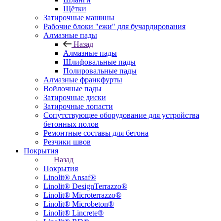
Щётки
Затирочные машины
Рабочие блоки "ежи" для бучардирования
Алмазные пады
Назад
Алмазные пады
Шлифовальные пады
Полировальные пады
Алмазные франкфурты
Войлочные пады
Затирочные диски
Затирочные лопасти
Сопутствующее оборудование для устройства
бетонных полов
Ремонтные составы для бетона
Резчики швов
Покрытия
Назад
Покрытия
Linolit® Ansaf®
Linolit® DesignTerrazzo®
Linolit® Microterrazzo®
Linolit® Microbeton®
Linolit® Lincrete®