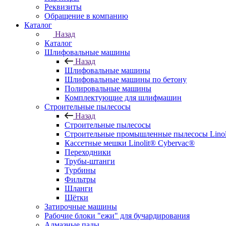
Реквизиты
Обращение в компанию
Каталог
Назад
Каталог
Шлифовальные машины
Назад
Шлифовальные машины
Шлифовальные машины по бетону
Полировальные машины
Комплектующие для шлифмашин
Строительные пылесосы
Назад
Строительные пылесосы
Строительные промышленные пылесосы Linolit
Кассетные мешки Linolit® Cybervac®
Переходники
Трубы-штанги
Турбины
Фильтры
Шланги
Щётки
Затирочные машины
Рабочие блоки "ежи" для бучардирования
Алмазные пады