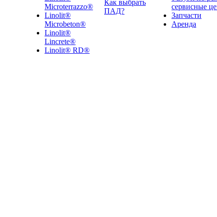
Как выбрать
Microterrazzo®
сервисные ц
ПАД?
Linolit®
Запчасти
Microbeton®
Аренда
Linolit®
Lincrete®
Linolit® RD®