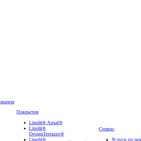
ования
Покрытия
Linolit® Ansaf®
Linolit®
Сервис
DesignTerrazzo®
Linolit®
Услуги по ре