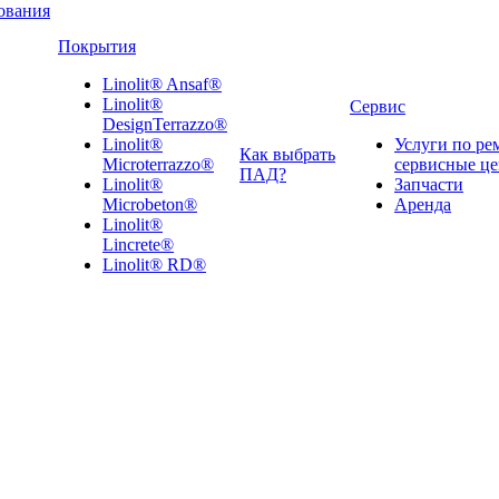
ования
Покрытия
Linolit® Ansaf®
Linolit®
Сервис
DesignTerrazzo®
Linolit®
Услуги по ре
Как выбрать
Microterrazzo®
сервисные ц
ПАД?
Linolit®
Запчасти
Microbeton®
Аренда
Linolit®
Lincrete®
Linolit® RD®