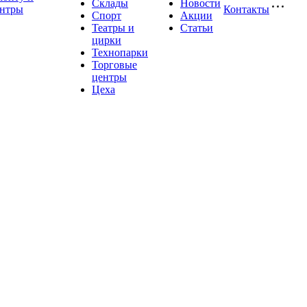
Склады
Новости
ентры
Контакты
Спорт
Акции
Театры и
Статьи
цирки
Технопарки
Торговые
центры
Цеха