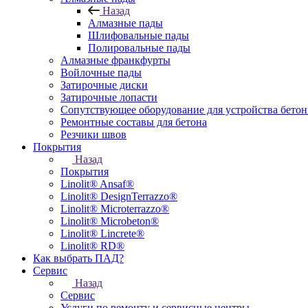
Назад
Алмазные пады
Шлифовальные пады
Полировальные пады
Алмазные франкфурты
Войлочные пады
Затирочные диски
Затирочные лопасти
Сопутствующее оборудование для устройства бето
Ремонтные составы для бетона
Резчики швов
Покрытия
Назад
Покрытия
Linolit® Ansaf®
Linolit® DesignTerrazzo®
Linolit® Microterrazzo®
Linolit® Microbeton®
Linolit® Lincrete®
Linolit® RD®
Как выбрать ПАД?
Сервис
Назад
Сервис
Услуги по ремонту и сервисные центры