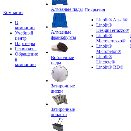
Алмазные пады
Покрытия
Компания
Linolit® Ansaf®
О
Linolit®
компании
DesignTerrazzo®
Алмазные
Учебный
Linolit®
франкфурты
центр
Microterrazzo®
Партнеры
Linolit®
Реквизиты
Microbeton®
Обращение
Linolit®
Войлочные
в
Lincrete®
пады
компанию
Linolit® RD®
Затирочные
диски
Затирочные
лопасти