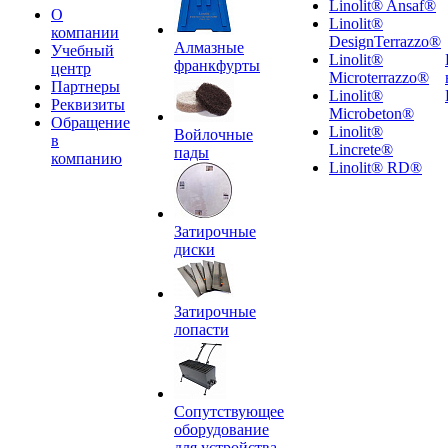
Linolit® Ansaf®
О
Linolit®
компании
DesignTerrazzo®
Алмазные
Учебный
Linolit®
франкфурты
центр
Microterrazzo®
Партнеры
Linolit®
Реквизиты
Microbeton®
Обращение
Linolit®
Войлочные
в
Lincrete®
пады
компанию
Linolit® RD®
Затирочные
диски
Затирочные
лопасти
Сопутствующее
оборудование
для устройства