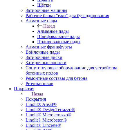
Щётки
Затирочные машины
Рабочие блоки "ежи" для бучардирования
Алмазные пады
Назад
Алмазные пады
Шлифовальные пады
Полировальные пады
Алмазные франкфурты
Войлочные пады
Затирочные диски
Затирочные лопасти
Сопутствующее оборудование для устройства
бетонных полов
Ремонтные составы для бетона
Резчики швов
Покрытия
Назад
Покрытия
Linolit® Ansaf®
Linolit® DesignTerrazzo®
Linolit® Microterrazzo®
Linolit® Microbeton®
Linolit® Lincrete®